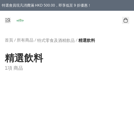
特選會員現凡消費滿 HKD 500.00，即享低至 9 折優惠！
所有會員 訂單購買滿$350即可免運費
首頁
/
所有商品
/
/
特式零食及酒精飲品
精選飲料
精選飲料
1項 商品