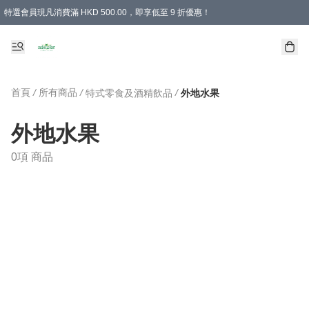
特選會員現凡消費滿 HKD 500.00，即享低至 9 折優惠！
所有會員 訂單購買滿$350即可免運費
首頁
/
所有商品
/
/
特式零食及酒精飲品
外地水果
外地水果
0項 商品