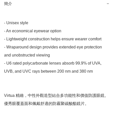
簡介
−
- Unisex style

- An economical eyewear option

- Lightweight construction helps ensure wearer comfort

- Wraparound design provides extended eye protection 
and unobstructed viewing

- U6 rated polycarbonate lenses absorb 99.9% of UVA, 
UVB, and UVC rays between 200 nm and 380 nm

Virtua 精緻，中性外觀造型結合多功能性和價值防護眼鏡。
優秀眼覆蓋面和佩戴舒適的防霧聚碳酸酯鏡片。
