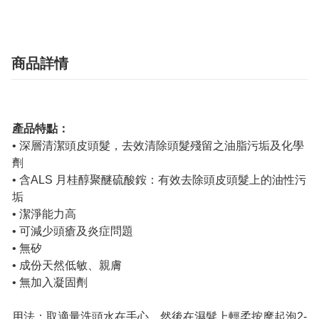
商品詳情
產品特點：
• 深層清潔頭皮頭髮，去效清除頭髮殘留之油脂污垢及化學
劑
• 含ALS 月桂醇聚醚硫酸銨：有效去除頭皮頭髮上的油性污
垢
• 潔淨能力高
• 可減少頭瘡及炎症問題
• 無矽
• 成份天然低敏、親膚
• 無加入凝固劑
用法：取適量洗頭水在手心，然後在濕髮上輕柔按摩起泡2-