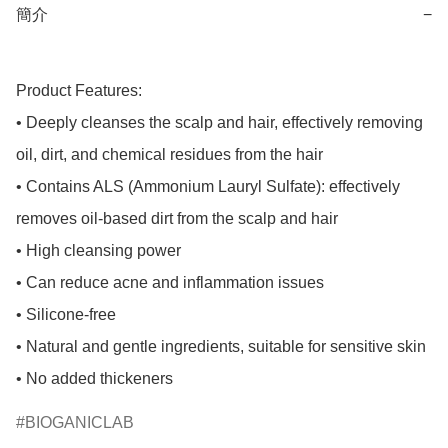
簡介
−
Product Features:

• Deeply cleanses the scalp and hair, effectively removing 
oil, dirt, and chemical residues from the hair

• Contains ALS (Ammonium Lauryl Sulfate): effectively 
removes oil-based dirt from the scalp and hair

• High cleansing power

• Can reduce acne and inflammation issues

• Silicone-free

• Natural and gentle ingredients, suitable for sensitive skin

• No added thickeners
BIOGANICLAB