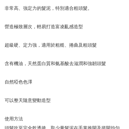
非常高、強定力的髮泥，特別適合粗頭髮。

營造極致層次，輕易打造富凌亂感造型

超級硬、定力強，適用於粗糙、捲曲及粗頭髮

含有機油，天然蛋白質和氨基酸去滋潤和強韌頭髮

自然啞色色澤

可以整天隨意變動造型

使用方法

頭髮吹至完全乾透後，取少量髮泥在手掌推開及搓開均勻