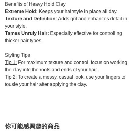
Benefits of Heavy Hold Clay
Extreme Hold:
Keeps your hairstyle in place all day.
Texture and Definition:
Adds grit and enhances detail in
your style.
Tames Unruly Hair:
Especially effective for controlling
thicker hair types.
Styling Tips
Tip 1:
For maximum texture and control, focus on working
the clay into the roots and ends of your hair.
Tip 2:
To create a messy, casual look, use your fingers to
tousle your hair after applying the clay.
你可能感興趣的商品