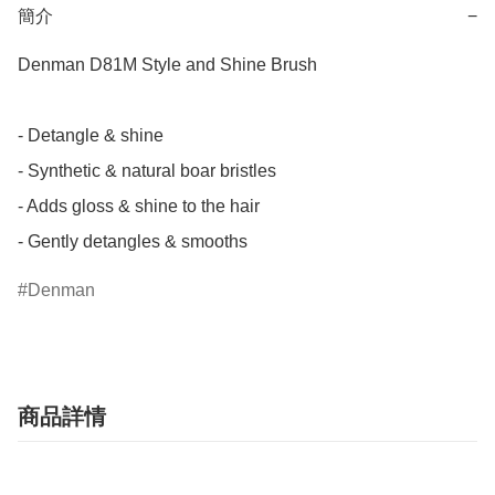
簡介
−
Denman D81M Style and Shine Brush

- Detangle & shine

- Synthetic & natural boar bristles

- Adds gloss & shine to the hair

- Gently detangles & smooths
Denman
商品詳情