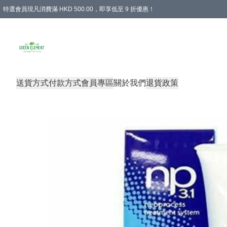
特選會員現凡消費滿 HKD 500.00，即享低至 9 折優惠！
所有會員 訂單購買滿$350即可免運費
送貨方式
付款方式
會員專區
關於我們
退貨政策