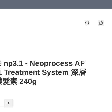
 np3.1 - Neoprocess AF
 1 Treatment System 深層
髮素 240g
+