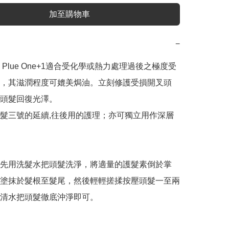
加至購物車
−
1 MF Plue One+1適合受化學或熱力處理過後之極度受
，其滋潤程度可媲美焗油。立刻修護受損開叉頭
頭髮回復光澤。

髮三號的延續,往後用的護理；亦可獨立用作深層
先用洗髮水把頭髮洗淨，將適量的護髮素倒於掌
塗抹於髮根至髮尾，然後輕輕搓揉按壓頭髮一至兩
清水把頭髮徹底沖淨即可。