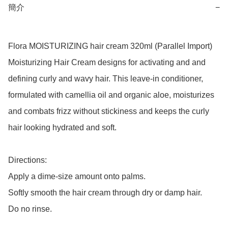
簡介
−
Flora MOISTURIZING hair cream 320ml (Parallel Import)

Moisturizing Hair Cream designs for activating and and 
defining curly and wavy hair. This leave-in conditioner, 
formulated with camellia oil and organic aloe, moisturizes 
and combats frizz without stickiness and keeps the curly 
hair looking hydrated and soft.

Directions:

Apply a dime-size amount onto palms.

Softly smooth the hair cream through dry or damp hair.

Do no rinse.