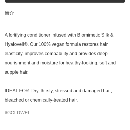
簡介
−
A fortifying conditioner infused with Biomimetic Silk & 
Hyaloveil®. Our 100% vegan formula restores hair 
elasticity, improves combability and provides deep 
nourishment and moisture for healthy-looking, soft and 
supple hair.

IDEAL FOR: Dry, thirsty, stressed and damaged hair; 
bleached or chemically-treated hair.
GOLDWELL