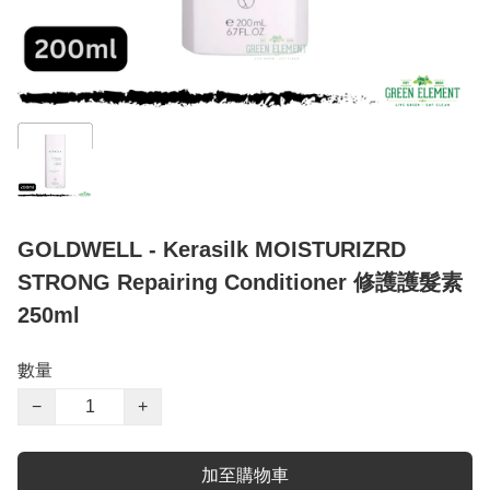
GOLDWELL - Kerasilk MOISTURIZRD
STRONG Repairing Conditioner 修護護髮素
250ml
數量
−
+
加至購物車