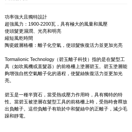
功率強大且獨特設計
超強風力：1900-2200瓦，具有極大的風量和風壓
使頭髮更濕潤、光亮和明亮
縮短風乾時間
陶瓷鍍層格柵：離子化空氣，使頭髮恢復活力並更加光亮
Tormalionic Technology（碧玉離子科技）指的是在髮型工
具（如吹風機或直髮器）的前格柵上塗層碧玉。碧玉塗層能
夠增強自然空氣離子化的過程，使髮絲恢復活力並更加光
亮。
碧玉是一種半寶石，當受熱或壓力作用時，具有獨特的特
性。當碧玉被塗層在髮型工具的前格柵上時，受熱時會釋放
出負離子。這些負離子有助於中和髮絲中的正離子，減少毛
躁和靜電。