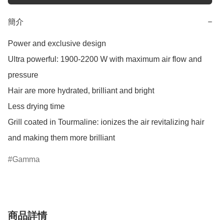
簡介
−
Power and exclusive design

Ultra powerful: 1900-2200 W with maximum air flow and 
pressure

Hair are more hydrated, brilliant and bright

Less drying time

Grill coated in Tourmaline: ionizes the air revitalizing hair 
and making them more brilliant
Gamma
商品詳情