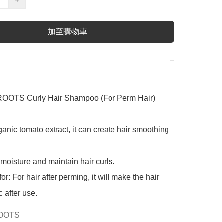
+
加至購物車
−
OOTS Curly Hair Shampoo (For Perm Hair) 
nic tomato extract, it can create hair smoothing 
oisture and maintain hair curls.

r: For hair after perming, it will make the hair 
c after use.
OOTS