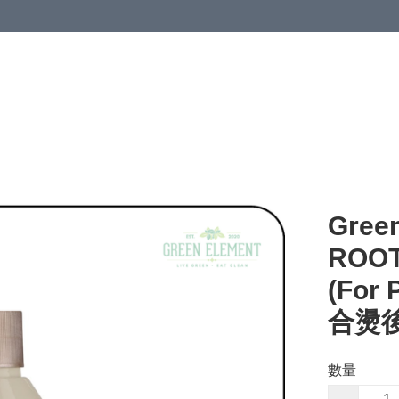
Gree
ROOT
(For
合燙後
數量