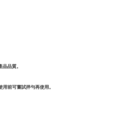
產品品質。
家使用前可嘗試拌勻再使用。