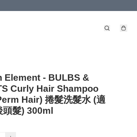
n Element - BULBS &
S Curly Hair Shampoo
 Perm Hair) 捲髮洗髮水 (適
頭髮) 300ml