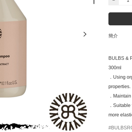
−
簡介
BULBS & R
300ml

．Using orga
properties.

．Maintain m
．Suitable fo
more elasti
BULBSR