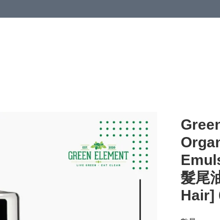
Green
Organ
Emu
髮尾油 
Hair]