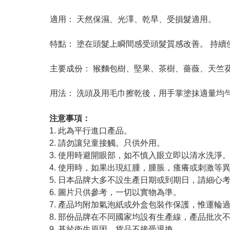
適用： 天然保濕、光澤、乾旱、受損髮適用。
特點： 塗在頭髮上瞬間感受頭髮質感改善。 持
主要成份： 猴麵包樹、堅果、茶樹、薔薇、天竺
用法： 洗頭及用毛巾擦乾後，用手掌塗抹適量均
注意事項：
1. 此為平行進口產品。
2. 請勿讓兒童接觸。只供外用。
3. 使用時避開眼部，如不慎入眼立即以清水洗淨
4. 使用時，如果出現紅腫，腫脹，瘙癢或刺激等
5. 日本品牌大多不設生產日期或到期日，請細心
6. 圖片只供參考，一切以實物為準。
7. 產品均附加氣泡紙或外盒包裝作保護，惟運輪
8. 部份品牌在不同國家均設有生產線，產品批次
9. 基於衛生原因，貨品不接受退換。