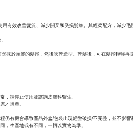
續使用有效改善髮質、減少開叉和受損髮絲。其輕柔配方，減少毛
葵。
勻塗抹於頭髮的髮尾，然後吹乾造型。乾髮後，可在髮尾輕輕再
。
異常，請停止使用並諮詢皮膚科醫生。
考慮才購買。
過程仍有機會導致產品外盒/包裝出現輕微破損/不完整，並不影響
不同，生產地或有不同，一切以實物為準。