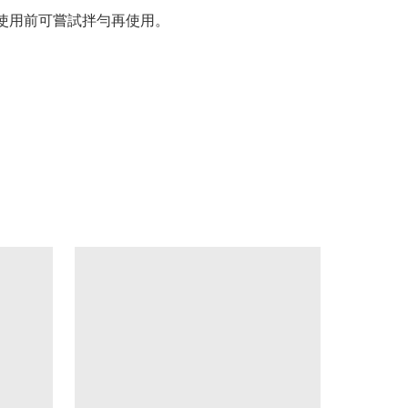
家使用前可嘗試拌勻再使用。