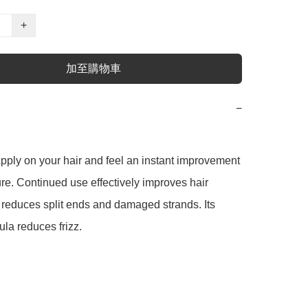
+
加至購物車
−
pply on your hair and feel an instant improvement 
ture. Continued use effectively improves hair 
 reduces split ends and damaged strands. Its 