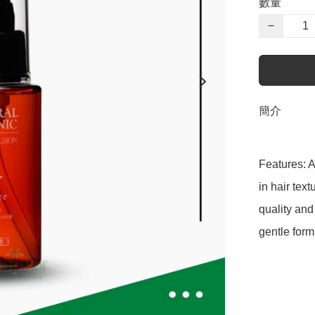
數量
−
簡介
Features: A
in hair tex
quality and