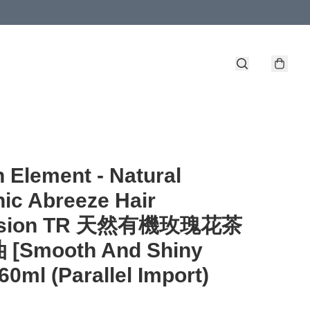
 Element - Natural
ic Abreeze Hair
lsion TR 天然有機玫瑰花茶
[Smooth And Shiny
 60ml (Parallel Import)