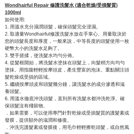
Wondhairful Repair 修護洗髮水 (適合乾燥/受損髮質)
1000ml
如何使用:
1. 用溫水充分濕潤頭髮，確保頭髮完全浸濕。
2. 取適量Wondhairful修護洗髮水放在手掌心。用量取決於
您的頭髮長度和厚度，一般來說，中等長度的頭髮使用一枚
硬幣大小的洗髮水足夠了。
3. 雙手搓揉，使洗髮水均勻分佈。
4. 從髮根開始，將洗髮水塗抹在頭髮上，向髮梢方向均勻
塗抹。用指腹輕輕按摩頭皮，產生豐富的泡沫。重點關注頭
髮乾燥或受損的區域。
5. 繼續按摩頭皮和頭髮幾分鐘，讓洗髮水的成分滲透和滋
養頭髮。
6. 用溫水徹底沖洗頭髮，直到所有洗髮水都沖洗乾淨。確
保頭髮沒有殘留物。
．如果需要，可以使用專門針對乾燥或受損髮質的護髮素或
發膜，提供額外的滋潤和修復。
．沖洗完護髮素或發膜後，用毛巾輕輕擦乾頭髮，或自然風