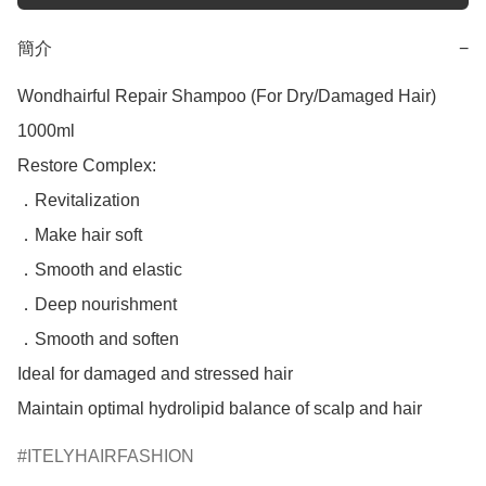
簡介
−
Wondhairful Repair Shampoo (For Dry/Damaged Hair) 
1000ml

Restore Complex:

．Revitalization

．Make hair soft

．Smooth and elastic

．Deep nourishment

．Smooth and soften

Ideal for damaged and stressed hair

Maintain optimal hydrolipid balance of scalp and hair
ITELYHAIRFASHION