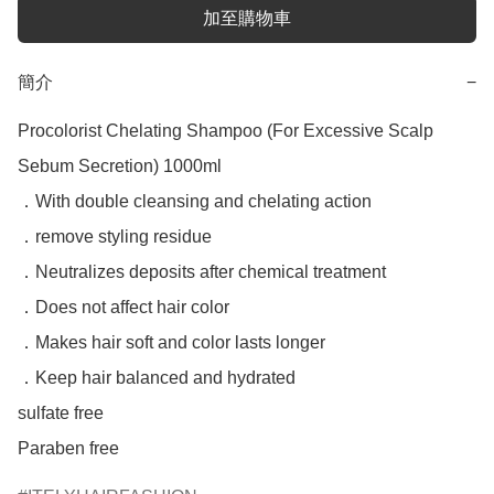
加至購物車
簡介
−
Procolorist Chelating Shampoo (For Excessive Scalp 
Sebum Secretion) 1000ml

．With double cleansing and chelating action

．remove styling residue

．Neutralizes deposits after chemical treatment

．Does not affect hair color

．Makes hair soft and color lasts longer

．Keep hair balanced and hydrated

sulfate free

Paraben free