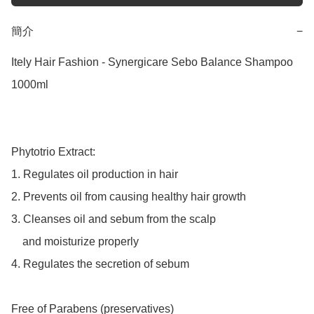
簡介
−
Itely Hair Fashion - Synergicare Sebo Balance Shampoo 
1000ml

Phytotrio Extract:

1. Regulates oil production in hair

2. Prevents oil from causing healthy hair growth

3. Cleanses oil and sebum from the scalp

    and moisturize properly

4. Regulates the secretion of sebum

Free of Parabens (preservatives)
