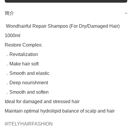
簡介
−
 Wondhairful Repair Shampoo (For Dry/Damaged Hair) 
1000ml

Restore Complex:

．Revitalization

．Make hair soft

．Smooth and elastic

．Deep nourishment

．Smooth and soften

Ideal for damaged and stressed hair

Maintain optimal hydrolipid balance of scalp and hair
ITELYHAIRFASHION