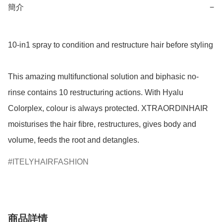
簡介
−
10-in1 spray to condition and restructure hair before styling

This amazing multifunctional solution and biphasic no-
rinse contains 10 restructuring actions. With Hyalu 
Colorplex, colour is always protected. XTRAORDINHAIR 
moisturises the hair fibre, restructures, gives body and 
volume, feeds the root and detangles.
ITELYHAIRFASHION
商品詳情