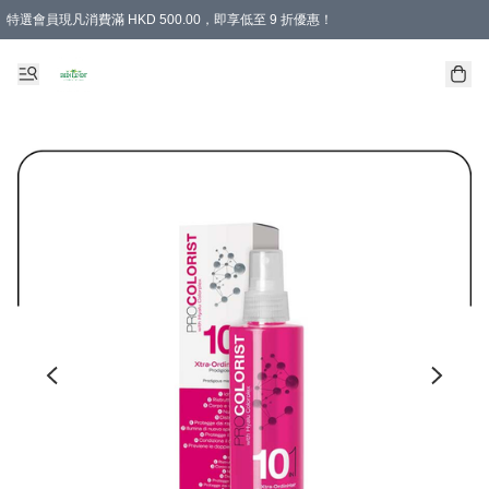
特選會員現凡消費滿 HKD 500.00，即享低至 9 折優惠！
所有會員 訂單購買滿$350即可免運費