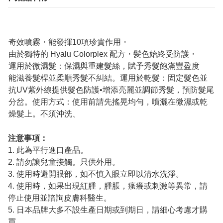
奇效噴霧・能發揮10項珍貴作用・
由於獨特的 Hyalu Colorplex 配方・髪色始終受防護・
運用於微濕髮：保濕與重建髮絲，賦予秀髮飽滿豐盈度
能滋養髮桿並柔順秀髮不糾結。運用於乾髮：固定髮色並
抗UV紫外線提供髮色防護•增添亮麗並調節秀髮，預防髮尾
分岔。使用方式：使用前請先搖晃均勻，噴灑在微濕或乾
燥髮上。不須沖洗、
注意事項：
1. 此為平行進口產品。
2. 請勿讓兒童接觸。只供外用。
3. 使用時避開眼部，如不慎入眼立即以清水洗淨。
4. 使用時，如果出現紅腫，腫脹，瘙癢或刺激等異常，請
停止使用並諮詢皮膚科醫生。
5. 日本品牌大多不設生產日期或到期日，請細心考慮才購
買。