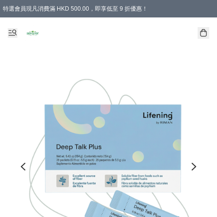
特選會員現凡消費滿 HKD 500.00，即享低至 9 折優惠！
所有會員 訂單購買滿$350即可免運費