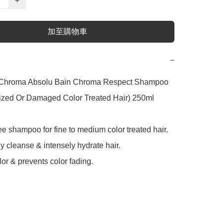
+
加至購物車
−
 Chroma Absolu Bain Chroma Respect Shampoo 
tized Or Damaged Color Treated Hair) 250ml

ree shampoo for fine to medium color treated hair.

y cleanse & intensely hydrate hair.

lor & prevents color fading.