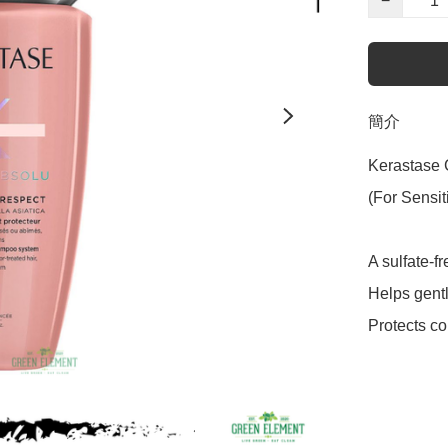
−
簡介
Kerastase
(For Sensi
A sulfate-f
Helps gentl
Protects co