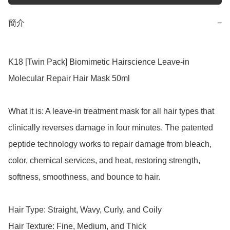
簡介
−
K18 [Twin Pack] Biomimetic Hairscience Leave-in 
Molecular Repair Hair Mask 50ml 

What it is: A leave-in treatment mask for all hair types that 
clinically reverses damage in four minutes. The patented 
peptide technology works to repair damage from bleach, 
color, chemical services, and heat, restoring strength, 
softness, smoothness, and bounce to hair.

Hair Type: Straight, Wavy, Curly, and Coily

Hair Texture: Fine, Medium, and Thick