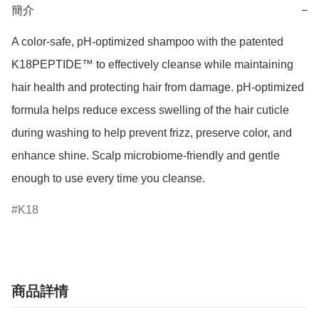
簡介
−
A color-safe, pH-optimized shampoo with the patented 
K18PEPTIDE™ to effectively cleanse while maintaining 
hair health and protecting hair from damage. pH-optimized 
formula helps reduce excess swelling of the hair cuticle 
during washing to help prevent frizz, preserve color, and 
enhance shine. Scalp microbiome-friendly and gentle 
enough to use every time you cleanse.
K18
商品詳情