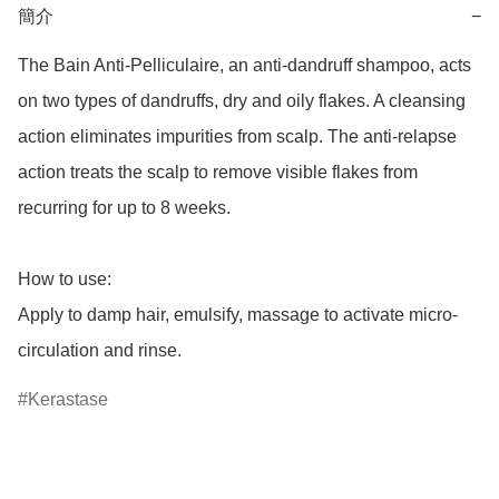
簡介
−
The Bain Anti-Pelliculaire, an anti-dandruff shampoo, acts 
on two types of dandruffs, dry and oily flakes. A cleansing 
action eliminates impurities from scalp. The anti-relapse 
action treats the scalp to remove visible flakes from 
recurring for up to 8 weeks.

How to use:

Apply to damp hair, emulsify, massage to activate micro-
circulation and rinse.
Kerastase