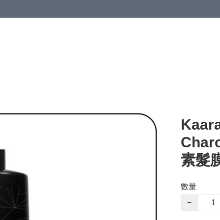
Kaara
Cha
素髮膜 
數量
−