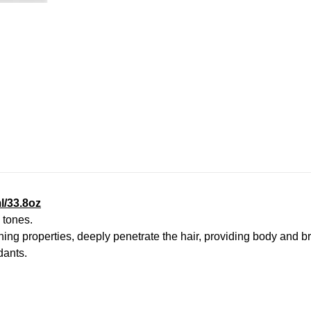
l/33.8oz
 tones.
shing properties, deeply penetrate the hair, providing body and br
dants.