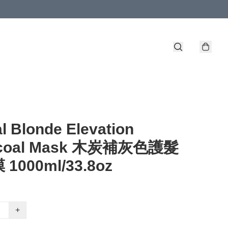
l Blonde Elevation
rcoal Mask 木炭補灰色護髮
1000ml/33.8oz
+