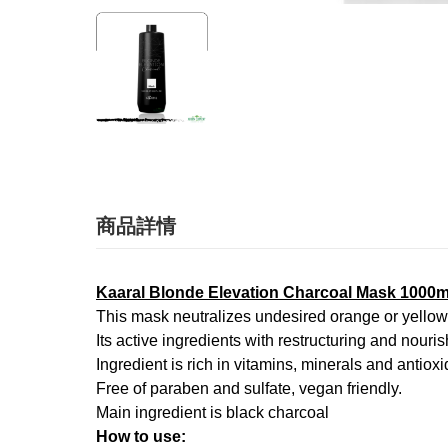
商品詳情
Kaaral Blonde Elevation Charcoal Mask 1000m
This mask neutralizes undesired orange or yellow
Its active ingredients with restructuring and nouri
Ingredient is rich in vitamins, minerals and antioxi
Free of paraben and sulfate, vegan friendly.
Main ingredient is black charcoal
How to use: