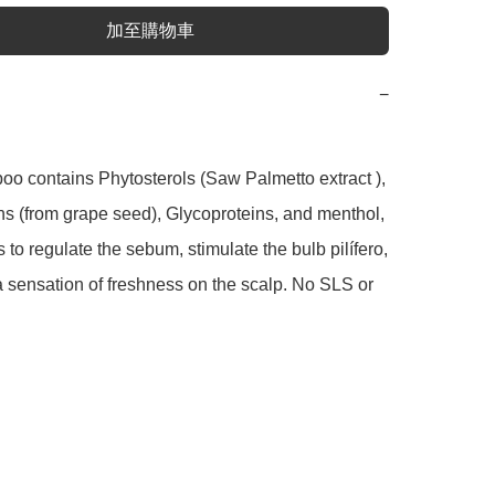
加至購物車
−
o contains Phytosterols (Saw Palmetto extract ), 
s (from grape seed), Glycoproteins, and menthol, 
 to regulate the sebum, stimulate the bulb pilífero, 
 sensation of freshness on the scalp. No SLS or 