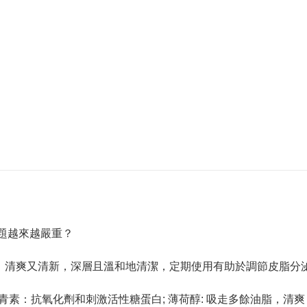
題越來越嚴重？
列，含薄荷成份，清爽又清新，深層且溫和地清潔，定期使用有助於調節皮
劑原花青素：抗氧化劑和刺激活性糖蛋白; 薄荷醇: 吸走多餘油脂，清爽