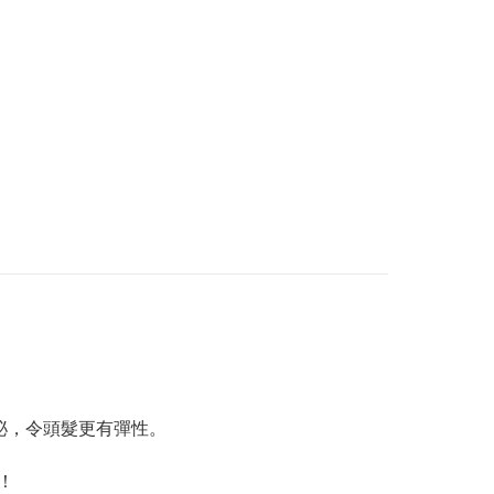
脂分泌，令頭髮更有彈性。
！