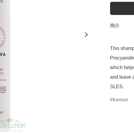
簡介
This shampo
Procyanidin
which helps
and leave a
SLES.
Kemon