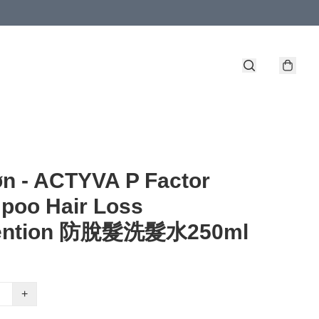
n - ACTYVA P Factor
poo Hair Loss
ention 防脫髮洗髮水250ml
+