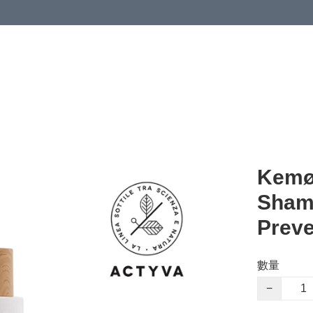
Kemø
Sham
Prev
數量
−