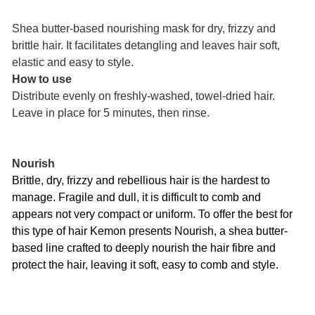
Shea butter-based nourishing mask for dry, frizzy and
brittle hair. It facilitates detangling and leaves hair soft,
elastic and easy to style.
How to use
Distribute evenly on freshly-washed, towel-dried hair.
Leave in place for 5 minutes, then rinse.
Nourish
Brittle, dry, frizzy and rebellious hair is the hardest to
manage. Fragile and dull, it is difficult to comb and
appears not very compact or uniform. To offer the best for
this type of hair Kemon presents Nourish, a shea butter-
based line crafted to deeply nourish the hair fibre and
protect the hair, leaving it soft, easy to comb and style.