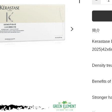
−
簡介
Kerastase 
2025)42x6m
Density trea
Benefits of
Stronger hai