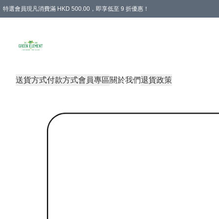
特選會員現凡消費滿 HKD 500.00，即享低至 9 折優惠！
所有會員 訂單購買滿$350即可免運費
送貨方式
付款方式
會員專區
關於我們
退貨政策