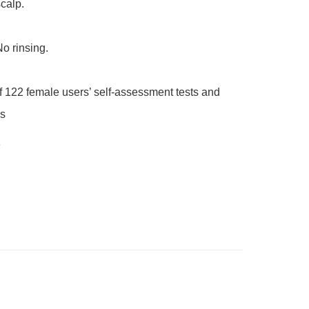
calp.

 rinsing.

 122 female users’ self-assessment tests and 
ls
e