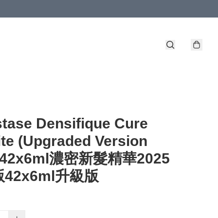
tase Densifique Cure
te (Upgraded Version
5)42x6ml濃密新髮精華2025
42x6ml升級版