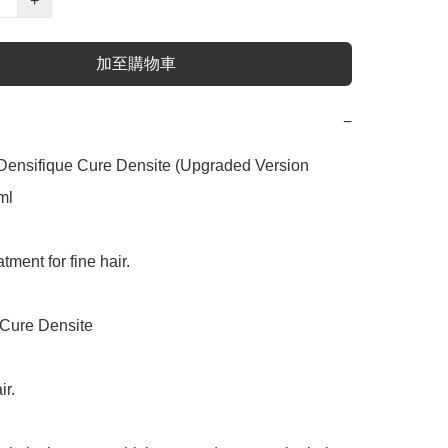
+
加至購物車
−
Densifique Cure Densite (Upgraded Version 
l

tment for fine hair.

 Cure Densite

r.
