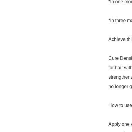
*In one mon
*In three m
Achieve thic
Cure Densit
for hair wi
strengthens 
no longer g
How to use:
Apply one v