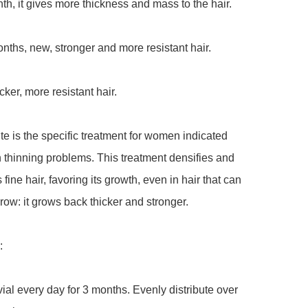
th, it gives more thickness and mass to the hair.

onths, new, stronger and more resistant hair.

ker, more resistant hair.

e is the specific treatment for women indicated 
th thinning problems. This treatment densifies and 
fine hair, favoring its growth, even in hair that can 
row: it grows back thicker and stronger.



ial every day for 3 months. Evenly distribute over 