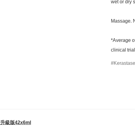
wet or dry s
Massage. No
*Average of
clinical tria
Kerastas
25升級版42x6ml