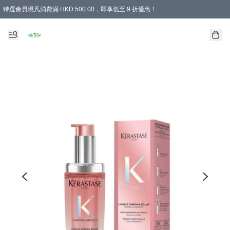
特選會員現凡消費滿 HKD 500.00，即享低至 9 折優惠！
所有會員 訂單購買滿$350即可免運費