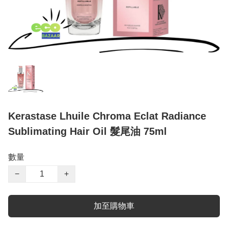
Kerastase Lhuile Chroma Eclat Radiance
Sublimating Hair Oil 髮尾油 75ml
數量
−
+
加至購物車