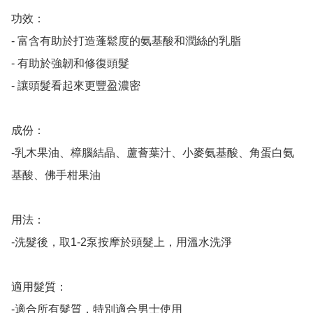
功效：

- 富含有助於打造蓬鬆度的氨基酸和潤絲的乳脂

- 有助於強韌和修復頭髮

- 讓頭髮看起來更豐盈濃密

成份：

-乳木果油、樟腦結晶、蘆薈葉汁、小麥氨基酸、角蛋白氨
基酸、佛手柑果油

用法：

-洗髮後，取1-2泵按摩於頭髮上，用溫水洗淨

適用髮質：

-適合所有髮質，特別適合男士使用