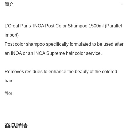
簡介
−
L’Oréal Paris  INOA Post Color Shampoo 1500ml (Parallel 
import)

Post color shampoo specifically formulated to be used after 
an INOA or an INOA Supreme hair color service.

Removes residues to enhance the beauty of the colored 
hair.
lor
商品詳情