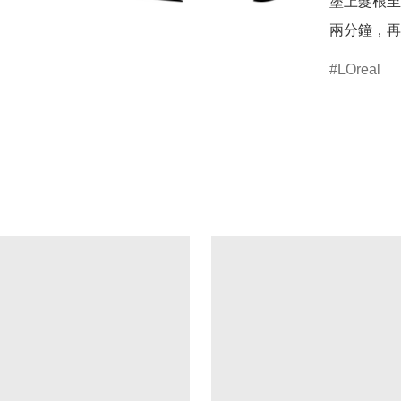
塗上髮根至
LOreal