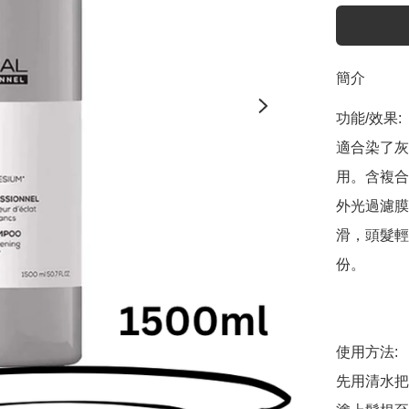
簡介
功能/效果:

適合染了灰
用。含複合
外光過濾膜
滑，頭髮輕
份。

使用方法:

先用清水把