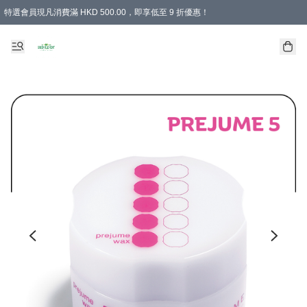
特選會員現凡消費滿 HKD 500.00，即享低至 9 折優惠！
所有會員 訂單購買滿$350即可免運費