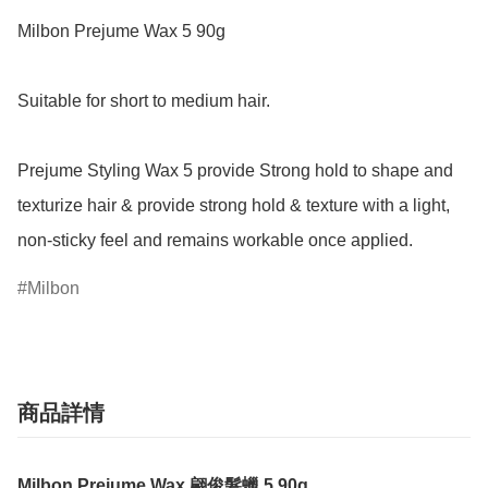
Milbon Prejume Wax 5 90g

Suitable for short to medium hair.

Prejume Styling Wax 5 provide Strong hold to shape and 
texturize hair & provide strong hold & texture with a light, 
non-sticky feel and remains workable once applied.
Milbon
商品詳情
Milbon Prejume Wax 翩俊髮蠟 5 90g