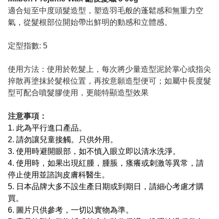
適合短至中度頭髮造型，塑造羽毛般的蓬鬆感和無重力空
氣，從髮根部位開始帶出鮮明的動感和立體感。
定型指數: 5
使用方法：使用於乾髮上，每次將少量造型泥於掌心或指尖
捽散再塗抹於髮根位置，再按意願造型便可；如屬中長度髮
型可配合噴髮膠使用，更能特顯造型效果
注意事項：
1. 此為平行進口產品。
2. 請勿讓兒童接觸。只供外用。
3. 使用時避開眼部，如不慎入眼立即以清水洗淨。
4. 使用時，如果出現紅腫，腫脹，瘙癢或刺激等異常，請
停止使用並諮詢皮膚科醫生。
5. 日本品牌大多不設生產日期或到期日，請細心考慮才購
買。
6. 圖片只供參考，一切以實物為準。