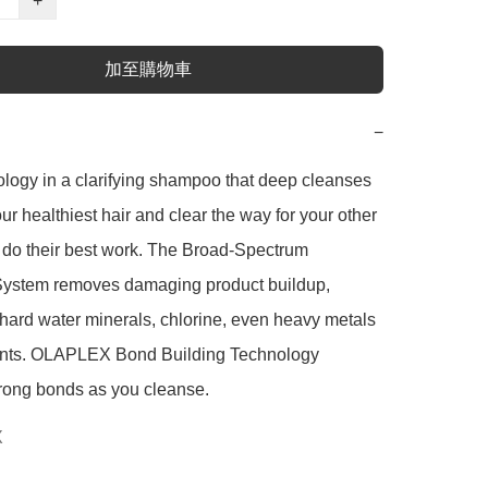
+
加至購物車
−
ogy in a clarifying shampoo that deep cleanses 
ur healthiest hair and clear the way for your other 
 do their best work. The Broad-Spectrum 
 System removes damaging product buildup, 
 hard water minerals, chlorine, even heavy metals 
ants. OLAPLEX Bond Building Technology 
trong bonds as you cleanse.
X