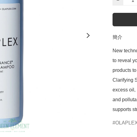
−
簡介
New technol
to reveal yo
products to
Clarifying
excess oil,
and pollut
supports s
OLAPLE