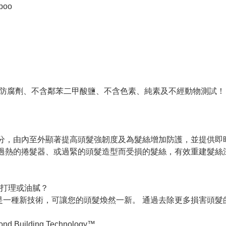
poo
不含防腐劑、不含鄰苯二甲酸鹽、不含色素、純素及不經動物測試！
和油分，由內至外顯著提高頭髮強韌度及為髮絲增加防護，並提供即
使用過熱的捲髮器、或過緊的頭髮造型而受損的髮絲，有效重建髮
打理或油膩？
ifying Shampoo 是一種新技術，可讓您的頭髮煥然一新。 通過去
ilding Technology™。