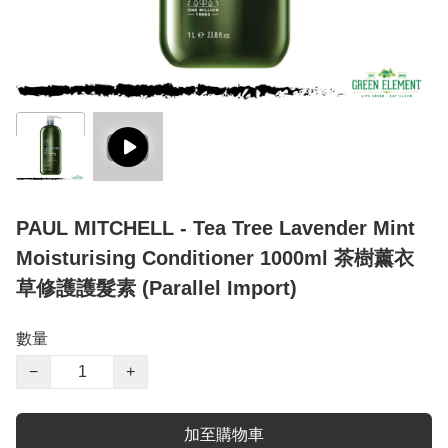
PAUL MITCHELL - Tea Tree Lavender Mint
Moisturising Conditioner 1000ml 茶樹薰衣
草修護護髮素 (Parallel Import)
數量
−
+
加至購物車