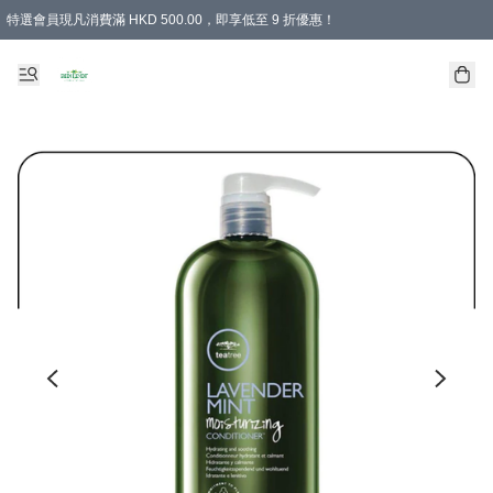
特選會員現凡消費滿 HKD 500.00，即享低至 9 折優惠！
所有會員 訂單購買滿$350即可免運費