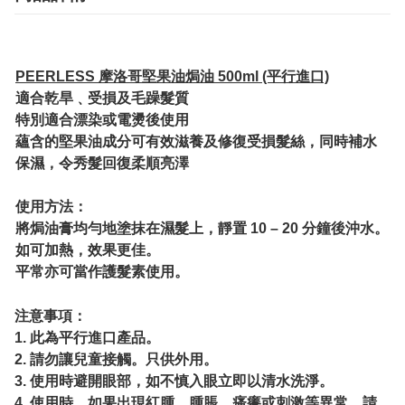
PEERLESS 摩洛哥堅果油焗油 500ml (平行進口)
適合乾旱﹑受損及毛躁髮質
特別適合漂染或電燙後使用
蘊含的堅果油成分可有效滋養及修復受損髮絲，同時補水
保濕，令秀髮回復柔順亮澤
使用方法：
將焗油膏均勻地塗抹在濕髮上，靜置 10 – 20 分鐘後沖水。
如可加熱，效果更佳。
平常亦可當作護髮素使用。
注意事項：
1. 此為平行進口產品。
2. 請勿讓兒童接觸。只供外用。
3. 使用時避開眼部，如不慎入眼立即以清水洗淨。
4. 使用時，如果出現紅腫，腫脹，瘙癢或刺激等異常，請