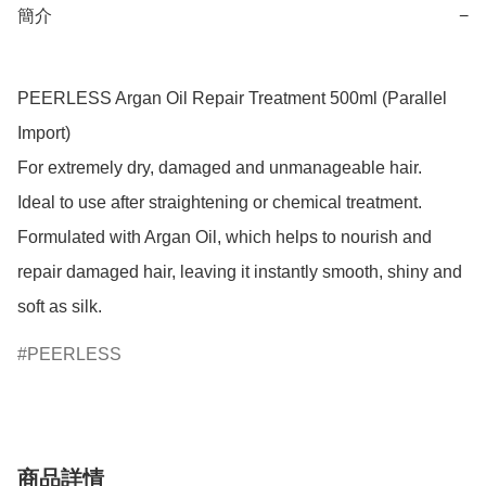
簡介
−
PEERLESS Argan Oil Repair Treatment 500ml (Parallel 
Import)

For extremely dry, damaged and unmanageable hair.

Ideal to use after straightening or chemical treatment.

Formulated with Argan Oil, which helps to nourish and 
repair damaged hair, leaving it instantly smooth, shiny and 
soft as silk.
PEERLESS
商品詳情