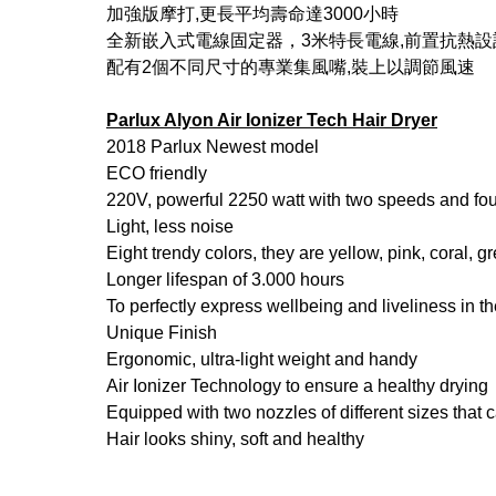
加強版摩打,更長平均壽命達3000小時
全新嵌入式電線固定器，3米特長電線,前置抗熱設
配有2個不同尺寸的專業集風嘴,裝上以調節風速
Parlux Alyon Air Ionizer Tech Hair Dryer
2018 Parlux Newest model
ECO friendly
220V, powerful 2250 watt with two speeds and fo
Light, less noise
Eight trendy colors, they are yellow, pink, coral, 
Longer lifespan of 3.000 hours
To perfectly express wellbeing and liveliness in t
Unique Finish
Ergonomic, ultra-light weight and handy
Air Ionizer Technology to ensure a healthy drying
Equipped with two nozzles of different sizes that c
Hair looks shiny, soft and healthy