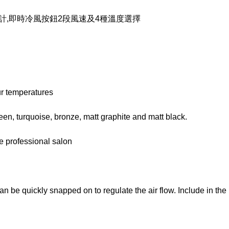
計,即時冷風按鈕2段風速及4種溫度選擇
ur temperatures
green, turquoise, bronze, matt graphite and matt black.
he professional salon
an be quickly snapped on to regulate the air flow. Include in the