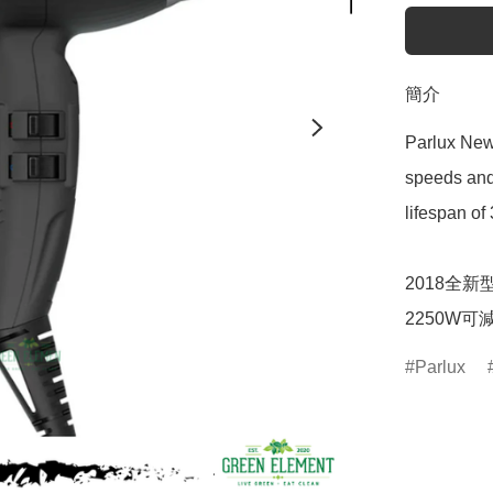
簡介
Parlux New
speeds and 
lifespan of
2018全新
Parlux