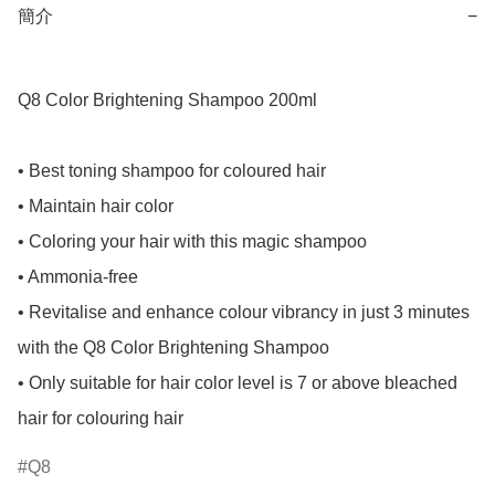
簡介
−
Q8 Color Brightening Shampoo 200ml

• Best toning shampoo for coloured hair

• Maintain hair color

• Coloring your hair with this magic shampoo

• Ammonia-free

• Revitalise and enhance colour vibrancy in just 3 minutes 
with the Q8 Color Brightening Shampoo

• Only suitable for hair color level is 7 or above bleached 
hair for colouring hair
Q8