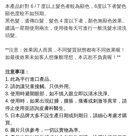
本產品針對 6 / 7 度以上髮色者較為顯色，6度以下者髮色
顯色度較不如預期。
黑色髮﹑遺傳白髮﹑髮色 4 度以下者，顏色無顯色效果。
建議一星期使用兩次，使用後每天可進行一般洗髮水清洗
頭髮。
**注意：效果因人而異，不同髮質狀態都有不同效果喔！
如最後效果未如客人想像般理想，本店恕不負責喔！**
注意事項：
1. 此為平行進口產品。
2. 請勿讓兒童接觸。只供外用。
3. 使用時避開眼部，如不慎入眼立即以清水洗淨。
4. 使用時，如果出現紅腫，腫脹，瘙癢或刺激等異常，請
停止使用並諮詢皮膚科醫生。
5. 日本品牌大多不設生產日期或到期日，請細心考慮才購
買。
6. 圖片只供參考，一切以實物為準。