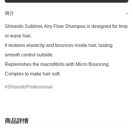
簡介
−
Shiseido Sublimic Airy Flow Shampoo is designed for limp 
or wave hair.

It restores elasticity and bounces inside hair, lasting 
smooth control outside.

Replenishes the macrofibrils with Micro Bouncing 
Complex to make hair soft.
ShiseidoProfessional
商品詳情