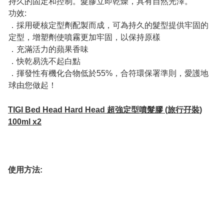
持久的固定和控制。髮膠立即乾燥，具有自然光澤。
功效:
．採用硬核定型劑配製而成，可為持久的髮型提供牢固的
定型，增塑劑使噴霧更加牢固，以保持原樣
．充滿活力的蘋果香味
．快乾易洗不起白點
．揮發性有機化合物低於55%，合符環保署準則，愛護地
球由您做起！
TIGI Bed Head Hard Head 超強定型噴髮膠 (旅行孖裝)
100ml x2
使用方法: