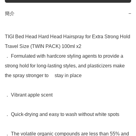
簡介
−
TIGI Bed Head Hard Head Hairspray for Extra Strong Hold 
Travel Size (TWIN PACK) 100ml x2

． Formulated with hardcore styling agents to provide a 
strong hold for long-lasting styles, and plasticizers make 
the spray stronger to 　stay in place

． Vibrant apple scent

． Quick-drying and easy to wash without white spots

． The volatile organic compounds are less than 55% and 