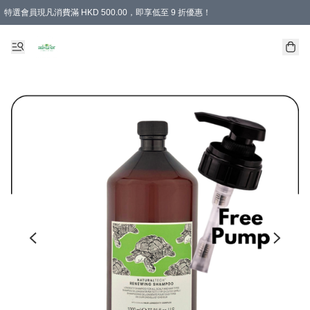
特選會員現凡消費滿 HKD 500.00，即享低至 9 折優惠！
所有會員 訂單購買滿$350即可免運費