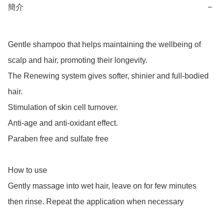
簡介
−
Gentle shampoo that helps maintaining the wellbeing of 
scalp and hair, promoting their longevity.

The Renewing system gives softer, shinier and full-bodied 
hair.

Stimulation of skin cell turnover.

Anti-age and anti-oxidant effect.

Paraben free and sulfate free

How to use

Gently massage into wet hair, leave on for few minutes 
then rinse. Repeat the application when necessary