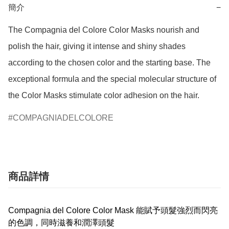
簡介
−
The Compagnia del Colore Color Masks nourish and 
polish the hair, giving it intense and shiny shades 
according to the chosen color and the starting base. The 
exceptional formula and the special molecular structure of 
the Color Masks stimulate color adhesion on the hair.
COMPAGNIADELCOLORE
商品詳情
Compagnia del Colore Color Mask 能賦予頭髮強烈而閃亮
的色調，同時滋養和潤澤頭髮