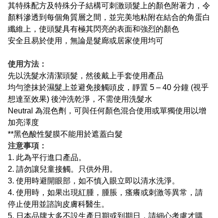
其特殊配方及特殊分子結構可刺激頭髮上的顏色附著力，令
顏料滲透到每個角質層之間，並完美地粘附在結合的角蛋白
纖維上，使頭髮具有極其閃亮的表面和強烈的顏色
安全且易於使用，無論是髮廊或居家使用均可
使用方法：
先以洗髮水清潔頭髮，然後戴上手套使用產品
均勻塗抹於濕髮上並避免接觸頭皮，靜置 5 – 40 分鐘 (視乎
想達至效果) 後沖洗乾淨，不需使用洗髮水
Neutral 為混色劑，可與任何顏色混合使用或單獨使用以增
加亮澤度
**黑色酸性髮膜不能用於遮蓋白髮
注意事項：
1. 此為平行進口產品。
2. 請勿讓兒童接觸。只供外用。
3. 使用時避開眼部，如不慎入眼立即以清水洗淨。
4. 使用時，如果出現紅腫，腫脹，瘙癢或刺激等異常，請
停止使用並諮詢皮膚科醫生。
5. 日本品牌大多不設生產日期或到期日，請細心考慮才購