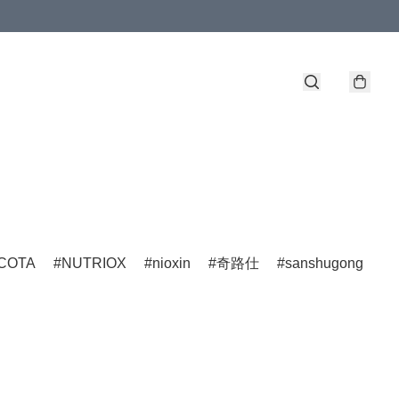
COTA
NUTRIOX
nioxin
奇路仕
sanshugong