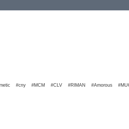
imetic
cny
MCM
CLV
RIMAN
Amorous
MU