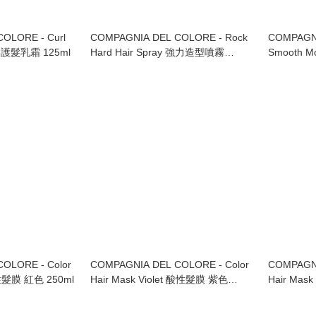
OLORE - Curl
COMPAGNIA DEL COLORE - Rock
COMPAGNI
曲髮護髮乳霜 125ml
Hard Hair Spray 強力造型噴霧
Smooth Mo
500ml
去毛燥防潮柔
OLORE - Color
COMPAGNIA DEL COLORE - Color
COMPAGNI
酸性髮膜 紅色 250ml
Hair Mask Violet 酸性髮膜 紫色
Hair Ma
250ml
250ml