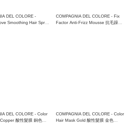
A DEL COLORE -
COMPAGNIA DEL COLORE - Fix
ve Smoothing Hair Spray
Factor Anti-Frizz Mousse 抗毛躁造
滑噴霧 250ml
型慕絲 250ml
A DEL COLORE - Color
COMPAGNIA DEL COLORE - Color
sk Copper 酸性髮膜 銅色
Hair Mask Gold 酸性髮膜 金色
250ml