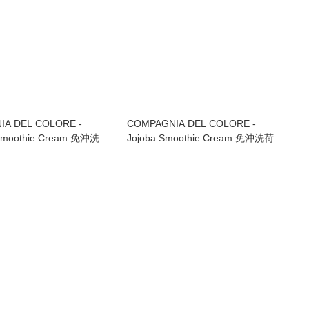
A DEL COLORE -
COMPAGNIA DEL COLORE -
Smoothie Cream 免沖洗牛
Jojoba Smoothie Cream 免沖洗荷荷
 125ml
巴油修護乳霜 125ml