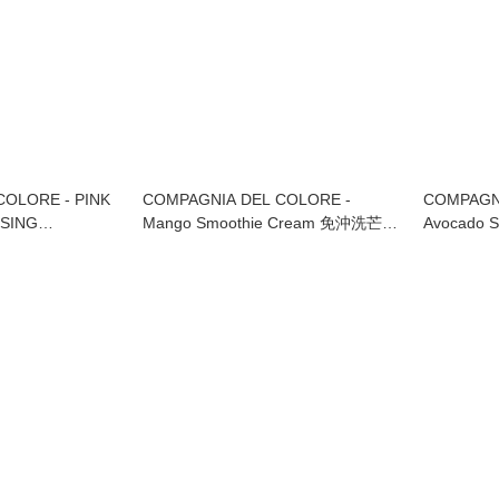
OLORE - PINK
COMPAGNIA DEL COLORE -
COMPAGNI
NSING
Mango Smoothie Cream 免沖洗芒果
Avocado 
 3合1頭皮淨化按摩膏
修護乳霜 125ml
油果修護乳霜