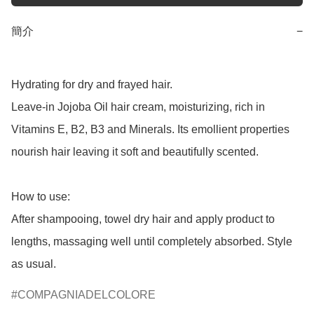
簡介
−
Hydrating for dry and frayed hair.

Leave-in Jojoba Oil hair cream, moisturizing, rich in 
Vitamins E, B2, B3 and Minerals. Its emollient properties 
nourish hair leaving it soft and beautifully scented.

How to use:

After shampooing, towel dry hair and apply product to 
lengths, massaging well until completely absorbed. Style 
as usual.
COMPAGNIADELCOLORE