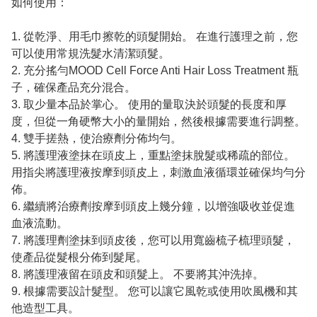
如何使用：
1. 從乾淨、用毛巾擦乾的頭髮開始。 在進行護理之前，您
可以使用常規洗髮水清潔頭髮。
2. 充分搖勻MOOD Cell Force Anti Hair Loss Treatment 瓶
子，確保產品充分混合。
3. 取少量本品於掌心。 使用的量取決於頭髮的長度和厚
度，但從一角硬幣大小的量開始，然後根據需要進行調整。
4. 雙手搓熱，使治療劑分佈均勻。
5. 將護理液塗抹在頭皮上，重點塗抹脫髮或稀疏的部位。
用指尖將護理液按摩到頭皮上，刺激血液循環並確保均勻分
佈。
6. 繼續將治療劑按摩到頭皮上幾分鐘，以增強吸收並促進
血液流動。
7. 將護理劑塗抹到頭皮後，您可以用寬齒梳子梳理頭髮，
使產品從髮根分佈到髮尾。
8. 將護理液留在頭皮和頭髮上。 不要將其沖洗掉。
9. 根據需要設計髮型。 您可以讓它風乾或使用吹風機和其
他造型工具。