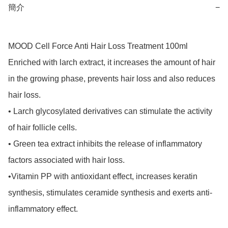
簡介
−
MOOD Cell Force Anti Hair Loss Treatment 100ml

Enriched with larch extract, it increases the amount of hair 
in the growing phase, prevents hair loss and also reduces 
hair loss.

• Larch glycosylated derivatives can stimulate the activity 
of hair follicle cells.

• Green tea extract inhibits the release of inflammatory 
factors associated with hair loss.

•Vitamin PP with antioxidant effect, increases keratin 
synthesis, stimulates ceramide synthesis and exerts anti-
inflammatory effect.