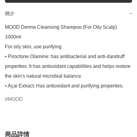
簡介
−
MOOD Derma Cleansing Shampoo (For Oily Scalp) 
1000ml

For oily skin, use purifying

• Piroctone Olamine: has antibacterial and anti-dandruff 
properties. It has antioxidant capabilities and helps restore 
the skin's natural microbial balance.

• Açai Extract: Has antioxidant and purifying properties.
MOOD
商品詳情