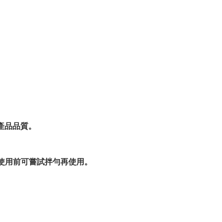
產品品質。
家使用前可嘗試拌勻再使用。