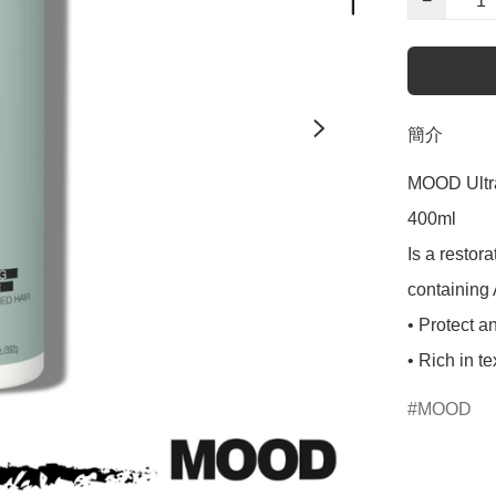
−
簡介
MOOD Ultra
400ml

Is a restor
containing 
• Protect an
• Rich in te
MOOD