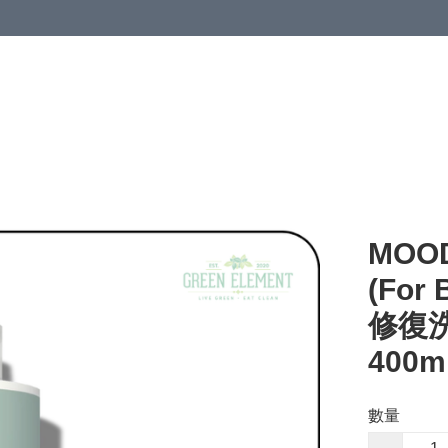
MOOD
(For 
修復洗
400m
數量