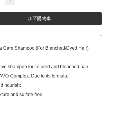
+
加至購物車
−
 Care Shampoo (For Blenched/Dyed Hair) 
ative shampoo for colored and bleached hair 
AVO-Complex. Due to its formula:

d nourish;

xture and sulfate-free.