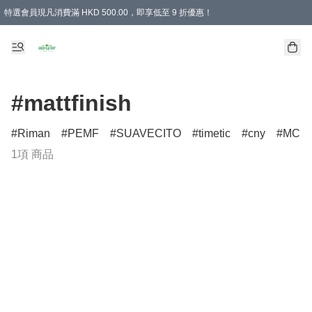
特選會員現凡消費滿 HKD 500.00，即享低至 9 折優惠！
所有會員 訂單購買滿$350即可免運費
#mattfinish
Riman
PEMF
SUAVECITO
timetic
cny
MCM
1項 商品