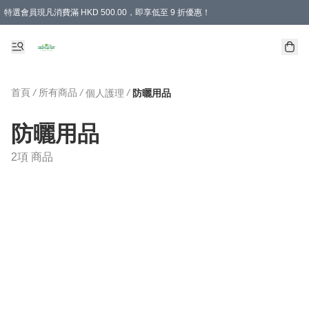
特選會員現凡消費滿 HKD 500.00，即享低至 9 折優惠！
所有會員 訂單購買滿$350即可免運費
首頁
/
所有商品
/
/
個人護理
防曬用品
防曬用品
2項 商品