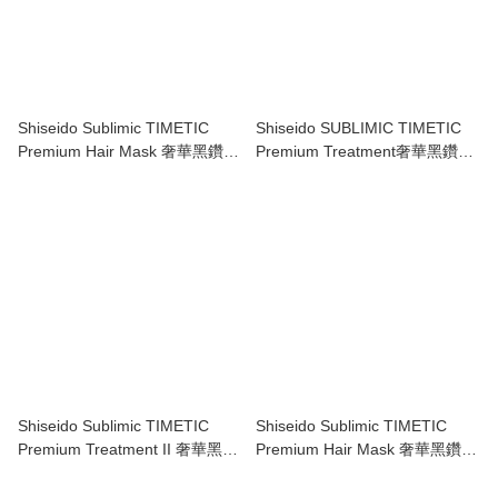
Shiseido Sublimic TIMETIC
Shiseido SUBLIMIC TIMETIC
Premium Hair Mask 奢華黑鑽深
Premium Treatment奢華黑鑽深
層修護髮膜 200g
層修護1號 480ml
Shiseido Sublimic TIMETIC
Shiseido Sublimic TIMETIC
Premium Treatment II 奢華黑鑽
Premium Hair Mask 奢華黑鑽深
深層修護2號 480ml
層修護髮膜 680g