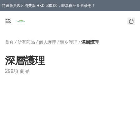
特選會員現凡消費滿 HKD 500.00，即享低至 9 折優惠！
所有會員 訂單購買滿$350即可免運費
首頁
/
所有商品
/
/
/
個人護理
頭皮護理
深層護理
深層護理
299項 商品