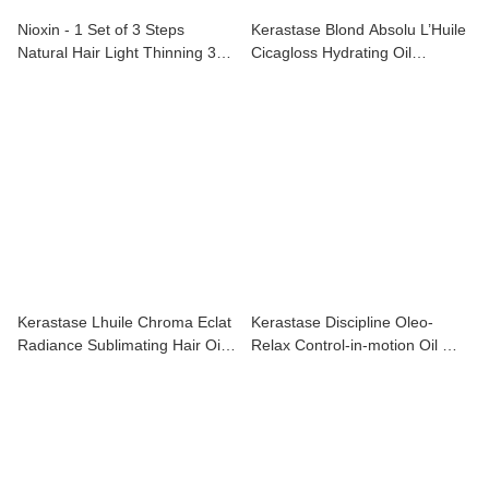
Nioxin - 1 Set of 3 Steps
Kerastase Blond Absolu L’Huile
Natural Hair Light Thinning 3D
Cicagloss Hydrating Oil
護理套裝1 – 適用於天然頭髮，
Concentrate Refillable 漂染強韌
輕度稀疏，輕盈保濕
修護精華油(升級版) 75ml
Kerastase Lhuile Chroma Eclat
Kerastase Discipline Oleo-
Radiance Sublimating Hair Oil
Relax Control-in-motion Oil 卡
髮尾油 75ml
詩滋養護理系列髮尾油(升級版)
75ml