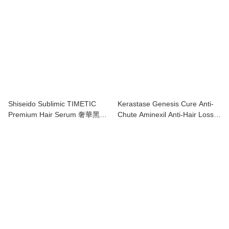
Shiseido Sublimic TIMETIC
Kerastase Genesis Cure Anti-
Premium Hair Serum 奢華黑鑽
Chute Aminexil Anti-Hair Loss
護理冲洗修護精華110g
Care 強效防脫修護精華42x6ml