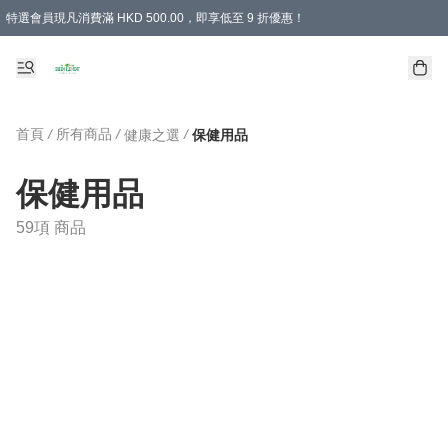
特選會員現凡消費滿 HKD 500.00，即享低至 9 折優惠！
所有會員 訂單購買滿$350即可免運費
首頁
/
所有商品
/
/
健康之選
保健用品
保健用品
59項 商品