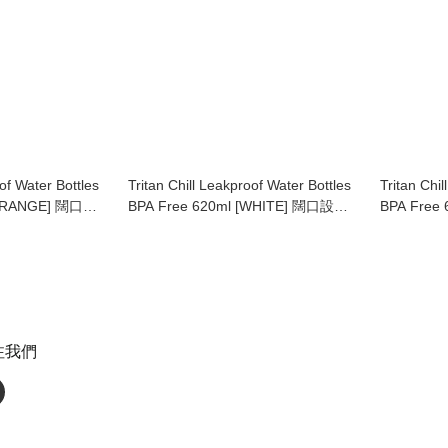
of Water Bottles
Tritan Chill Leakproof Water Bottles
Tritan Chi
[ORANGE] 闊口設
BPA Free 620ml [WHITE] 闊口設計
BPA Free
多功能水樽
功能水樽
注我們