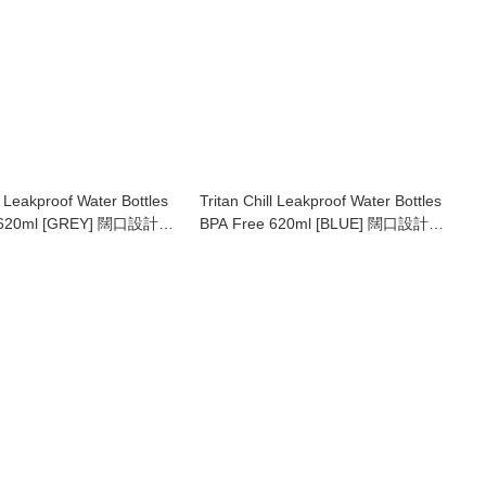
ll Leakproof Water Bottles
Tritan Chill Leakproof Water Bottles
 620ml [GREY] 闊口設計多
BPA Free 620ml [BLUE] 闊口設計多
功能水樽